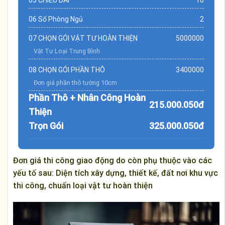
06 Số Phòng Ngủ
2
07 CHỌN GÓI VẬT TƯ HOÀN THIỆN
5000000
Vật Tư Loại Trung Bình
08 CHỌN GÓI PHẦN THÔ
3400000
Đơn giá phần thô tường 10cm
Phần Thô + Nhân Công Hoàn
215.000.050đ
Thiện
Trọn Gói
325.000.050đ
Đơn giá thi công giao động do còn phụ thuộc vào các
yếu tố sau: Diện tích xây dựng, thiết kế, đất nơi khu vực
thi công, chuẩn loại vật tư hoàn thiện