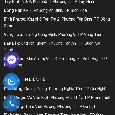
Tây Ninh:
30/4, Khu phố 4, Phường 2, TP Tây Ninh
Đồng Nai:
KP 3, Phường An Bình, TP Biên Hoà
Bình Phước:
Khu phố Tân Trà 2, Phường Tân Bình, TP Đồng
Xoài
Vũng Tàu:
Trương Công Định, Phường 9, TP Vũng Tàu
Đắk Lắk:
Ông Ích Khiêm, Phường Tân An, TP Buôn Ma
Thuột
Khánh Hòa:
Khu đô thị Vĩnh Điềm Trung, Xã Vĩnh Hiệp, TP
Nha Trang
THÔNG TIN LIÊN HỆ
Đắk Nông:
Quang Trung, Phường Nghĩa Tân, TP Gia Nghĩa
Bình Thuận:
Võ Văn Kiệt, Phường Phú Thủy, TP Phan Thiết
Lâm Đồng:
Triệu Việt Vương, Phường 4, TP Đà Lạt